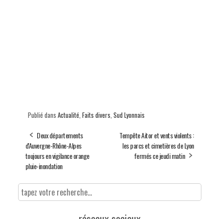
Publié dans
Actualité
,
Faits divers
,
Sud Lyonnais
Deux départements
Tempête Aitor et vents violents :
d'Auvergne-Rhône-Alpes
les parcs et cimetières de Lyon
toujours en vigilance orange
fermés ce jeudi matin
pluie-inondation
réseaux sociaux