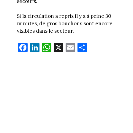
secours.
Si la circulation a repris il y a à peine 30
minutes, de gros bouchons sont encore
visibles dans le secteur.
Fa
Li
W
X
E
Pa
ce
nk
ha
m
rt
bo
ed
ts
ail
ag
ok
In
Ap
er
p