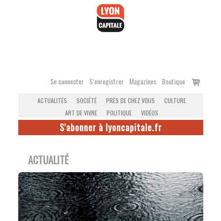
Accéder
au
contenu
Voir
Se connecter
S’enregistrer
Magazines
Boutique
le
ACTUALITÉS
SOCIÉTÉ
PRÈS DE CHEZ VOUS
CULTURE
panier
ART DE VIVRE
POLITIQUE
VIDÉOS
S'abonner à lyoncapitale.fr
ACTUALITÉ