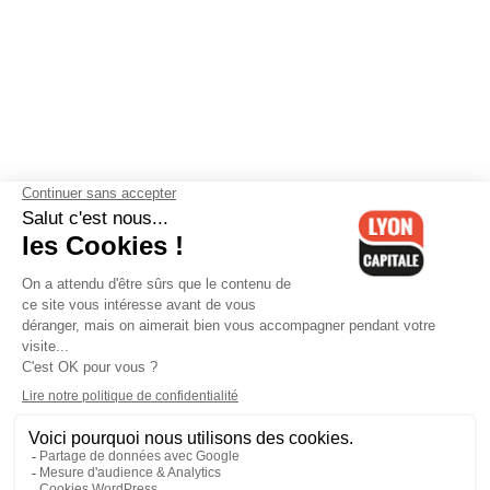
Contactez-nous
-
Mentions légales
-
CGV
-
Politique de
confidentialité
-
Gestion des cookies
-
Lyon Capitale TV
-
Archives