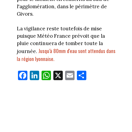
l'agglomération, dans le périmètre de
Givors.
La vigilance reste toutefois de mise
puisque Météo France prévoit que la
pluie continuera de tomber toute la
Jusqu'à 80mm d'eau sont attendus dans
journée.
la région lyonnaise.
Fa
Li
W
X
E
Pa
ce
nk
ha
m
rt
bo
ed
ts
ail
ag
ok
In
Ap
er
p