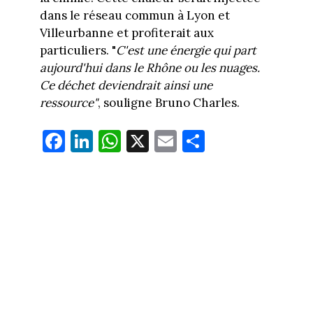
dans le réseau commun à Lyon et
Villeurbanne et profiterait aux
particuliers. "
C'est une énergie qui part
aujourd'hui dans le Rhône ou les nuages.
Ce déchet deviendrait ainsi une
ressource"
, souligne Bruno Charles.
Fa
Li
W
X
E
Pa
ce
nk
ha
m
rt
bo
ed
ts
ail
ag
ok
In
Ap
er
p