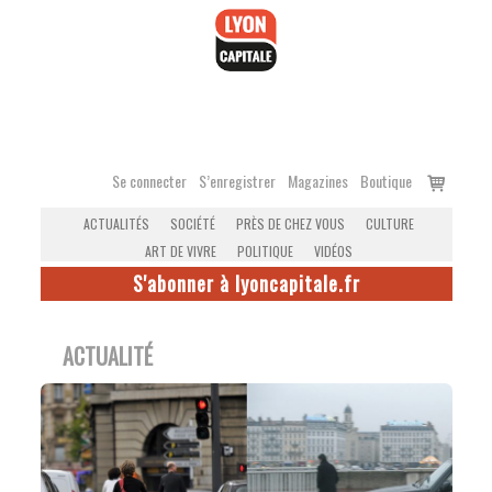
Accéder
au
contenu
Voir
Se connecter
S’enregistrer
Magazines
Boutique
le
ACTUALITÉS
SOCIÉTÉ
PRÈS DE CHEZ VOUS
CULTURE
panier
ART DE VIVRE
POLITIQUE
VIDÉOS
S'abonner à lyoncapitale.fr
ACTUALITÉ