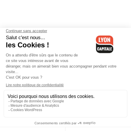
Contactez-nous
-
Mentions légales
-
CGV
-
Politique de
confidentialité
-
Gestion des cookies
-
Lyon Capitale TV
-
Archives
Lyon Capitale
Lyon Capitale - 51 avenue Maréchal Foch - CS 40091 - 69456 Lyon
Cedex 06