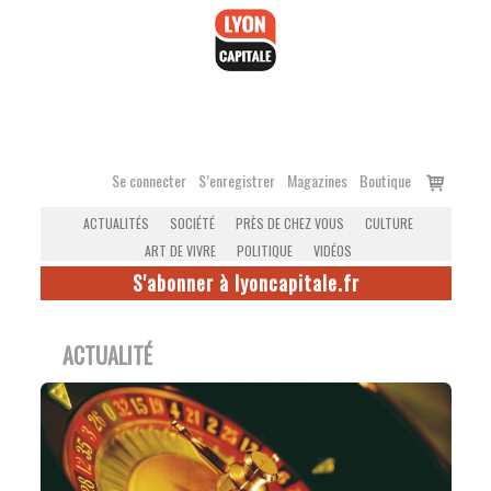
Accéder
au
contenu
Voir
Se connecter
S’enregistrer
Magazines
Boutique
le
ACTUALITÉS
SOCIÉTÉ
PRÈS DE CHEZ VOUS
CULTURE
panier
ART DE VIVRE
POLITIQUE
VIDÉOS
S'abonner à lyoncapitale.fr
ACTUALITÉ