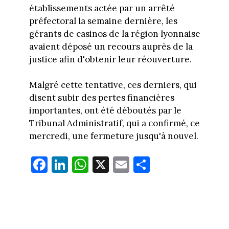
établissements actée par un arrêté
préfectoral la semaine dernière, les
gérants de casinos de la région lyonnaise
avaient déposé un recours auprès de la
justice afin d'obtenir leur réouverture.
Malgré cette tentative, ces derniers, qui
disent subir des pertes financières
importantes, ont été déboutés par le
Tribunal Administratif, qui a confirmé, ce
mercredi, une fermeture jusqu'à nouvel.
Fa
Li
W
X
E
Pa
ce
nk
ha
m
rt
bo
ed
ts
ail
ag
ok
In
Ap
er