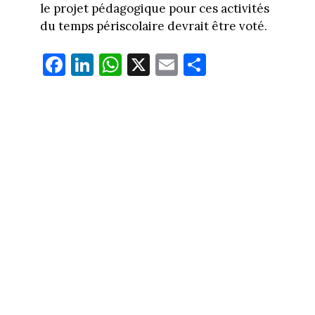
le projet pédagogique pour ces activités
du temps périscolaire devrait être voté.
Fa
Li
W
X
E
Pa
ce
nk
ha
m
rt
bo
ed
ts
ail
ag
ok
In
Ap
er
p