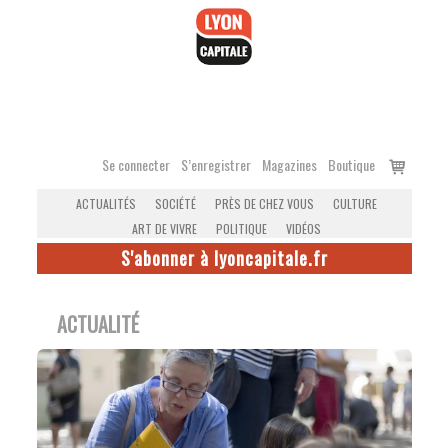
Accéder
au
contenu
Voir
Se connecter
S’enregistrer
Magazines
Boutique
le
ACTUALITÉS
SOCIÉTÉ
PRÈS DE CHEZ VOUS
CULTURE
panier
ART DE VIVRE
POLITIQUE
VIDÉOS
S'abonner à lyoncapitale.fr
ACTUALITÉ