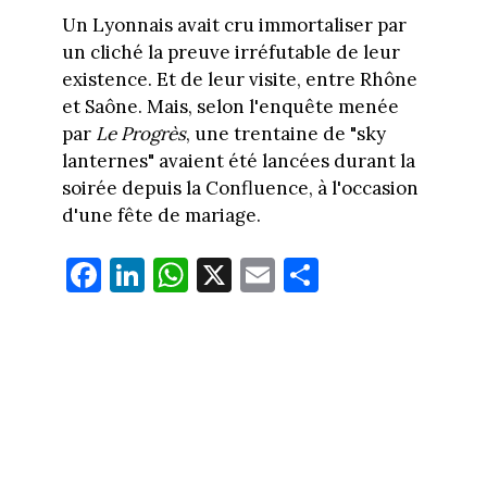
Un Lyonnais avait cru immortaliser par
un cliché la preuve irréfutable de leur
existence. Et de leur visite, entre Rhône
et Saône. Mais, selon l'enquête menée
par
Le Progrès
, une trentaine de "sky
lanternes" avaient été lancées durant la
soirée depuis la Confluence, à l'occasion
d'une fête de mariage.
Fa
Li
W
X
E
Pa
ce
nk
ha
m
rt
bo
ed
ts
ail
ag
ok
In
Ap
er
p