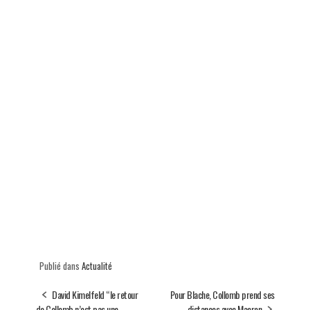
Publié dans
Actualité
David Kimelfeld “le retour
Pour Blache, Collomb prend ses
de Collomb n’est pas une
distances avec Macron