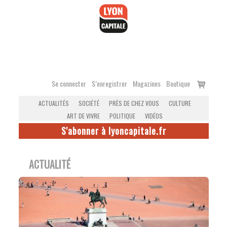
Accéder
au
contenu
Voir
Se connecter
S’enregistrer
Magazines
Boutique
le
ACTUALITÉS
SOCIÉTÉ
PRÈS DE CHEZ VOUS
CULTURE
panier
ART DE VIVRE
POLITIQUE
VIDÉOS
S'abonner à lyoncapitale.fr
ACTUALITÉ