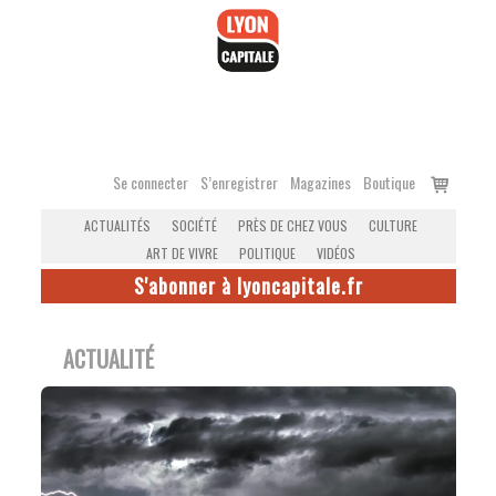
Accéder
au
contenu
Voir
Se connecter
S’enregistrer
Magazines
Boutique
le
ACTUALITÉS
SOCIÉTÉ
PRÈS DE CHEZ VOUS
CULTURE
panier
ART DE VIVRE
POLITIQUE
VIDÉOS
S'abonner à lyoncapitale.fr
ACTUALITÉ