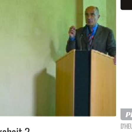
D'HE
rchait ?