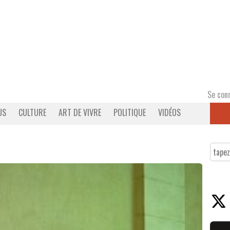
Se con
US
CULTURE
ART DE VIVRE
POLITIQUE
VIDÉOS