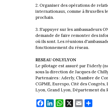
2. Organiser des opérations de relat
internationaux, comme à Bruxelles le
prochain.
3. S'appuyer sur les ambassadeurs O
demande de faire remonter des infor
où ils sont. Les réunions d'ambassade
fonctionnement du réseau.
RESEAU ONLYLYON
Le pilotage est assuré par l'Aderly (
sous la direction de Jacques de Chill
Partenaires : Aderly, Chambre de Co
CGPME, Eurexpo, Cité des Congrès, 
Lyon, Grand Lyon, Département du 
Fa
Li
W
X
E
Pa