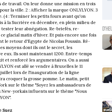
ls de travail. On leur donne une mission en trois
 pour la ville. 2 : Afficher la marque ONLYLYON. 3
. (4 : Terminer les petits fours avant qu'on
is à la Sucrière en décembre, en plein milieu de
D'HE
tester leur abnégation. Re-briefés, re-
ce glacial matin d'hiver. Et puis encore une fois
nt le retour d'Egypte de Nicolas Poussin. Ré-
es moyens dont ils ont le secret, les
e eux. Ils sont maintenant 1200. Entre-temps
kit et renforcé les argumentaires. On a aussi
LYON est allé se vendre à Bruxelles le 11
juillet lors de l'inauguration de la ligne
ira croquer la grosse pomme. Le matin, petit
ork sur le thème "Soyez les ambassadeurs de
s New-yorkais influents sur le thème "Nous
YON".
e Suez