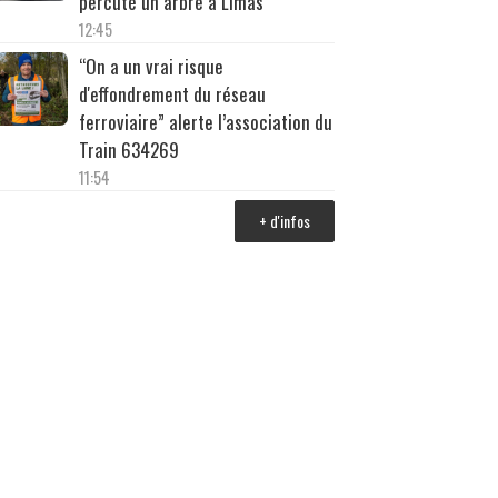
percuté un arbre à Limas
12:45
“On a un vrai risque
d'effondrement du réseau
ferroviaire” alerte l’association du
Train 634269
11:54
+ d'infos