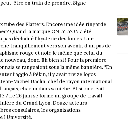
peut-être en train de prendre. Signe
x tube des Platters. Encore une idée ringarde
rones? Quand la marque ONLYLYON a été
'a pas déchaîné l'hystérie des foules. Une
arche tranquillement vers son avenir, d'un pas de
aphisme rouge et noir, le même que celui du
e nouveau, donc. Eh bien si ! Pour la première
yonnais se rangeaient sous la même bannière. "En
er l'agglo à Pékin, il y avait treize logos
t Jean-Michel Daclin, chef de rayon international
ançais, chacun dans sa niche. Et si on créait
é ? Le 26 juin se forme un groupe de travail
 crinière du Grand Lyon. Douze acteurs
res consulaires, les organisations
 l'Université.