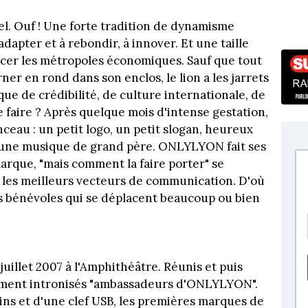
tiel. Ouf ! Une forte tradition de dynamisme
apter et à rebondir, à innover. Et une taille
ncer les métropoles économiques. Sauf que tout
er en rond dans son enclos, le lion a les jarrets
anque de crédibilité, de culture internationale, de
ue faire ? Après quelque mois d'intense gestation,
ceau : un petit logo, un petit slogan, heureux
 une musique de grand père. ONLYLYON fait ses
rque, "mais comment la faire porter" se
 les meilleurs vecteurs de communication. D'où
is bénévoles qui se déplacent beaucoup ou bien
 juillet 2007 à l'Amphithéâtre. Réunis et puis
lument intronisés "ambassadeurs d'ONLYLYON".
ns et d'une clef USB, les premières marques de