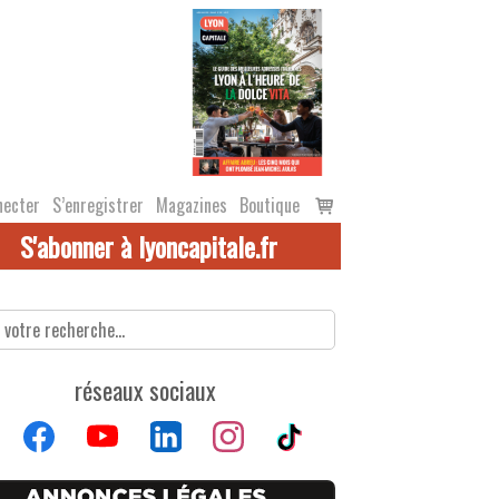
Voir
necter
S’enregistrer
Magazines
Boutique
le
S'abonner à lyoncapitale.fr
panier
réseaux sociaux