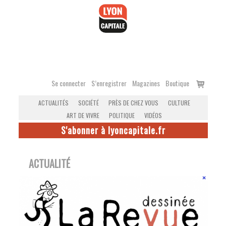
Accéder
au
contenu
Voir
Se connecter
S’enregistrer
Magazines
Boutique
le
ACTUALITÉS
SOCIÉTÉ
PRÈS DE CHEZ VOUS
CULTURE
panier
ART DE VIVRE
POLITIQUE
VIDÉOS
S'abonner à lyoncapitale.fr
ACTUALITÉ