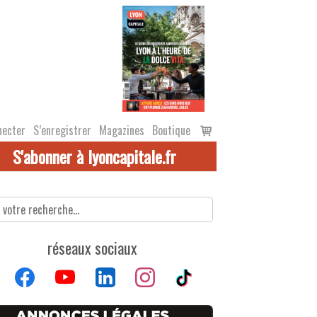
Voir
necter
S’enregistrer
Magazines
Boutique
le
S'abonner à lyoncapitale.fr
panier
réseaux sociaux