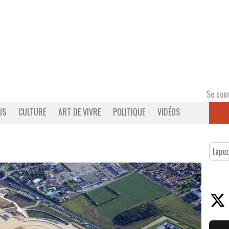
Se con
US
CULTURE
ART DE VIVRE
POLITIQUE
VIDÉOS