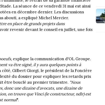
l'unanimité, le retrait de sa garantie financière
Stade. La séance de ce vendredi 31 mai est ainsi
votées en décembre dernier. Les discussions
as abouti, a expliqué Michel Mercier.
tre en place de grands projets dans
uvoir revenir devant le conseil en juillet, une fois
boeufs,
explique la communication d'OL Groupe.
nt va être signé, il y aura quelques points à
n côté, Gilbert Giorgi, le président de la Foncière
xité du dossier pour expliquer les retards pris
it être bouclé au premier trimestre.
"Nous
s, donc une dizaine d'avocats, une dizaine de
ion, on trouve que Vinci (le constructeur, ndlr) est
est normal
".