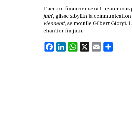
L'accord financier serait néanmoins 
juin
", glisse sibyllin la communicatio
viennent
", se mouille Gilbert Giorgi.
chantier fin juin.
Fa
Li
W
X
E
Pa
ce
nk
ha
m
rt
bo
ed
ts
ail
ag
ok
In
Ap
er
p