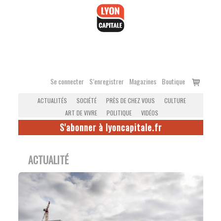
Accéder
au
contenu
Voir
Se connecter
S’enregistrer
Magazines
Boutique
le
ACTUALITÉS
SOCIÉTÉ
PRÈS DE CHEZ VOUS
CULTURE
panier
ART DE VIVRE
POLITIQUE
VIDÉOS
S'abonner à lyoncapitale.fr
ACTUALITÉ