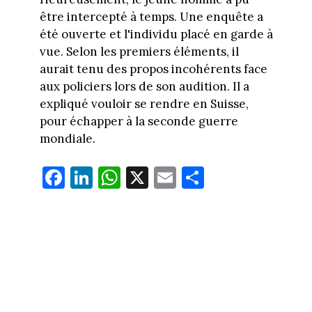
être intercepté à temps. Une enquête a
été ouverte et l'individu placé en garde à
vue. Selon les premiers éléments, il
aurait tenu des propos incohérents face
aux policiers lors de son audition. Il a
expliqué vouloir se rendre en Suisse,
pour échapper à la seconde guerre
mondiale.
Fa
Li
W
X
E
Pa
ce
nk
ha
m
rt
bo
ed
ts
ail
ag
ok
In
Ap
er
p