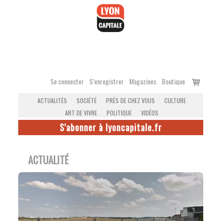
Accéder
au
contenu
Voir
Se connecter
S’enregistrer
Magazines
Boutique
le
ACTUALITÉS
SOCIÉTÉ
PRÈS DE CHEZ VOUS
CULTURE
panier
ART DE VIVRE
POLITIQUE
VIDÉOS
S'abonner à lyoncapitale.fr
ACTUALITÉ