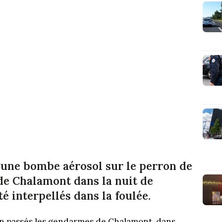
une bombe aérosol sur le perron de
de Chalamont dans la nuit de
té interpellés dans la foulée.
ien passés les gendarmes de Chalamont, dans