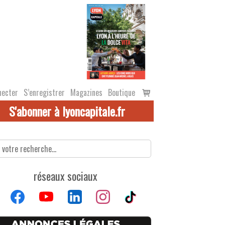
Voir
necter
S’enregistrer
Magazines
Boutique
le
S'abonner à lyoncapitale.fr
panier
réseaux sociaux