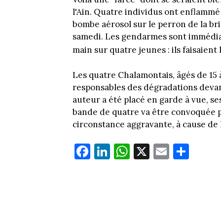
l'Ain. Quatre individus ont enflammé
bombe aérosol sur le perron de la br
samedi. Les gendarmes sont immédiat
main sur quatre jeunes : ils faisaient
Les quatre Chalamontais, âgés de 15 
responsables des dégradations devant
auteur a été placé en garde à vue, se
bande de quatre va être convoquée p
circonstance aggravante, à cause de 
Fa
Li
W
X
E
Pa
ce
nk
ha
m
rt
bo
ed
ts
ail
ag
ok
In
Ap
er
p