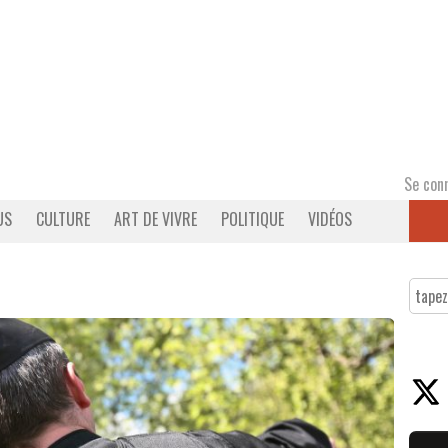
Se con
US
CULTURE
ART DE VIVRE
POLITIQUE
VIDÉOS