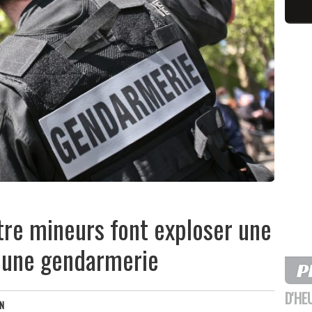
tre mineurs font exploser une
 une gendarmerie
D'HE
N