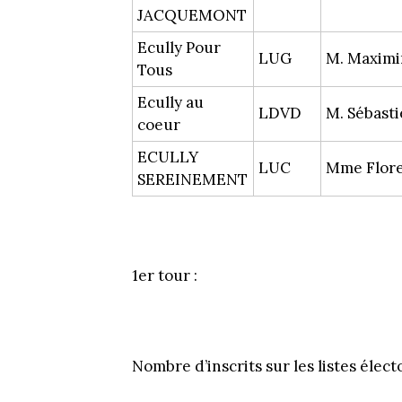
JACQUEMONT
Ecully Pour
LUG
M. Maxim
Tous
Ecully au
LDVD
M. Sébast
coeur
ECULLY
LUC
Mme Flor
SEREINEMENT
1er tour :
Nombre d’inscrits sur les listes électo