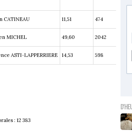
in CATINEAU
11,51
474
ien MICHEL
49,60
2042
ence ASTI-LAPPERRIERE
14,53
598
D'HE
rales : 12 383