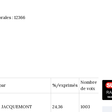
orales : 12366
Nombre
par
%/exprimés
de voix
en JACQUEMONT
24,36
1003