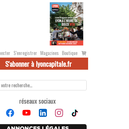
Voir
necter
S’enregistrer
Magazines
Boutique
le
S'abonner à lyoncapitale.fr
panier
réseaux sociaux