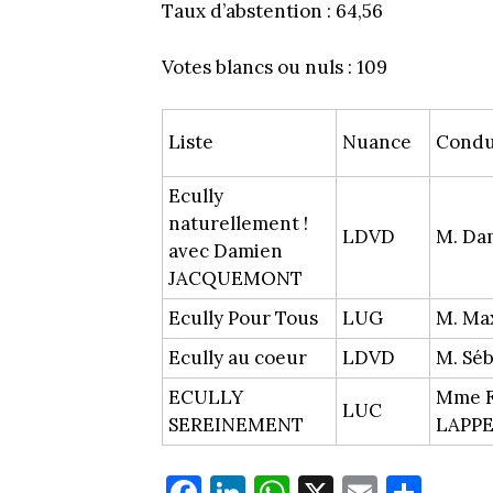
Taux d’abstention : 64,56
Votes blancs ou nuls : 109
Liste
Nuance
Condu
Ecully
naturellement !
LDVD
M. D
avec Damien
JACQUEMONT
Ecully Pour Tous
LUG
M. Ma
Ecully au coeur
LDVD
M. Sé
ECULLY
Mme F
LUC
SEREINEMENT
LAPPE
Fa
Li
W
X
E
Pa