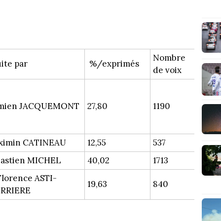
Nombre
ite par
%/exprimés
de voix
amien JACQUEMONT
27,80
1190
ximin CATINEAU
12,55
537
bastien MICHEL
40,02
1713
lorence ASTI-
19,63
840
RRIERE