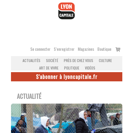
Accéder
au
contenu
Voir
Se connecter
S’enregistrer
Magazines
Boutique
le
ACTUALITÉS
SOCIÉTÉ
PRÈS DE CHEZ VOUS
CULTURE
panier
ART DE VIVRE
POLITIQUE
VIDÉOS
S'abonner à lyoncapitale.fr
ACTUALITÉ