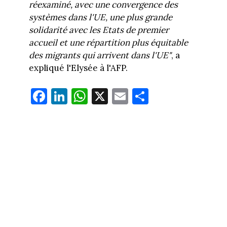
réexaminé, avec une convergence des
systèmes dans l'UE, une plus grande
solidarité avec les Etats de premier
accueil et une répartition plus équitable
des migrants qui arrivent dans l'UE"
, a
expliqué l'Elysée à l'AFP.
Fa
Li
W
X
E
Pa
ce
nk
ha
m
rt
bo
ed
ts
ail
ag
ok
In
Ap
er
p