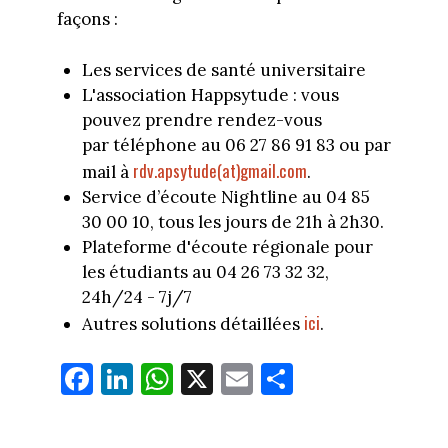
façons :
Les services de santé universitaire
L'association Happsytude : vous
pouvez prendre rendez-vous
par téléphone au 06 27 86 91 83 ou par
rdv.apsytude(at)gmail.com
mail à
.
Service d’écoute Nightline au 04 85
30 00 10, tous les jours de 21h à 2h30.
Plateforme d'écoute régionale pour
les étudiants au 04 26 73 32 32,
24h/24 - 7j/7
ici
Autres solutions détaillées
.
Fa
Li
W
X
E
Pa
ce
nk
ha
m
rt
bo
ed
ts
ail
ag