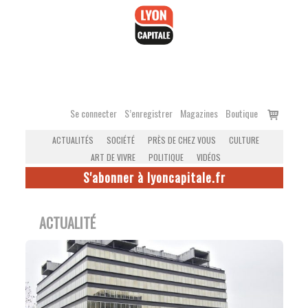
Accéder
au
contenu
Voir
Se connecter
S’enregistrer
Magazines
Boutique
le
ACTUALITÉS
SOCIÉTÉ
PRÈS DE CHEZ VOUS
CULTURE
panier
ART DE VIVRE
POLITIQUE
VIDÉOS
S'abonner à lyoncapitale.fr
ACTUALITÉ