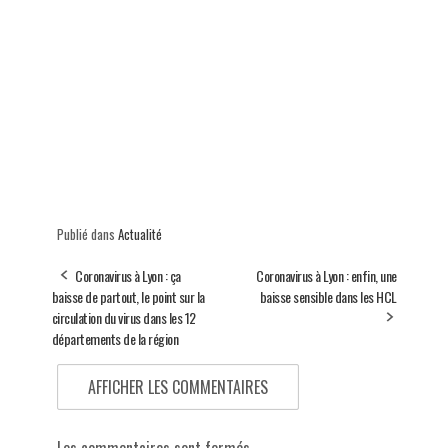
Publié dans
Actualité
Coronavirus à Lyon : ça
Coronavirus à Lyon : enfin, une
baisse de partout, le point sur la
baisse sensible dans les HCL
circulation du virus dans les 12
départements de la région
AFFICHER LES COMMENTAIRES
Les commentaires sont fermés