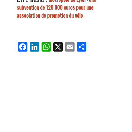
subvention de 120 000 euros pour une
association de promotion du vélo
Fa
Li
W
X
E
Pa
ce
nk
ha
m
rt
bo
ed
ts
ail
ag
ok
In
Ap
er
p