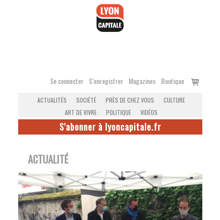
Accéder
au
contenu
Voir
Se connecter
S’enregistrer
Magazines
Boutique
le
ACTUALITÉS
SOCIÉTÉ
PRÈS DE CHEZ VOUS
CULTURE
panier
ART DE VIVRE
POLITIQUE
VIDÉOS
S'abonner à lyoncapitale.fr
ACTUALITÉ