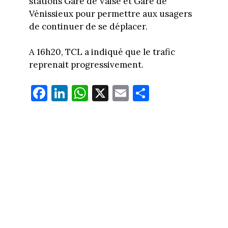
stations Gare de Vaise et Gare de
Vénissieux pour permettre aux usagers
de continuer de se déplacer.
A 16h20, TCL a indiqué que le trafic
reprenait progressivement.
Fa
Li
W
X
E
Pa
ce
nk
ha
m
rt
bo
ed
ts
ail
ag
ok
In
Ap
er
p