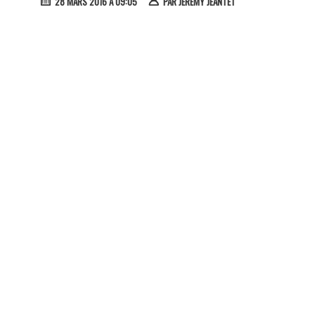
28 MARS 2016 À 09:05
PAR
JÉRÉMY JEANTET