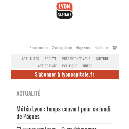
Accéder
au
contenu
Voir
Se connecter
S’enregistrer
Magazines
Boutique
le
ACTUALITÉS
SOCIÉTÉ
PRÈS DE CHEZ VOUS
CULTURE
panier
ART DE VIVRE
POLITIQUE
VIDÉOS
S'abonner à lyoncapitale.fr
ACTUALITÉ
Météo Lyon : temps couvert pour ce lundi
de Pâques