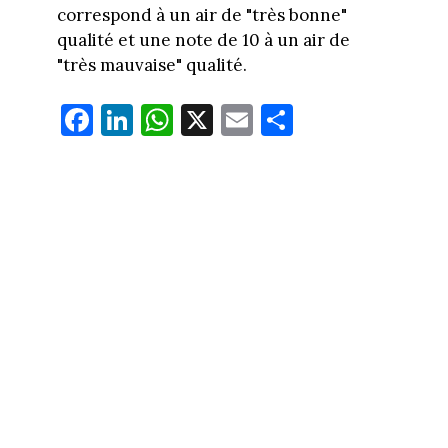
correspond à un air de "très bonne"
qualité et une note de 10 à un air de
"très mauvaise" qualité.
Fa
Li
W
X
E
Pa
ce
nk
ha
m
rt
bo
ed
ts
ail
ag
ok
In
Ap
er
p