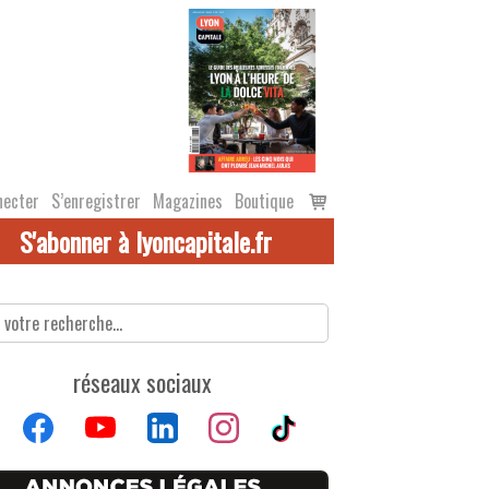
Voir
necter
S’enregistrer
Magazines
Boutique
le
S'abonner à lyoncapitale.fr
panier
réseaux sociaux