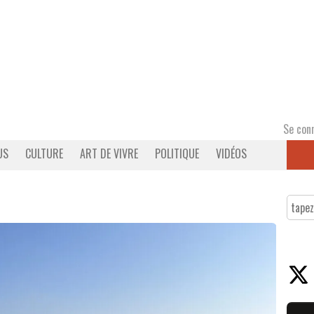
Se con
US
CULTURE
ART DE VIVRE
POLITIQUE
VIDÉOS