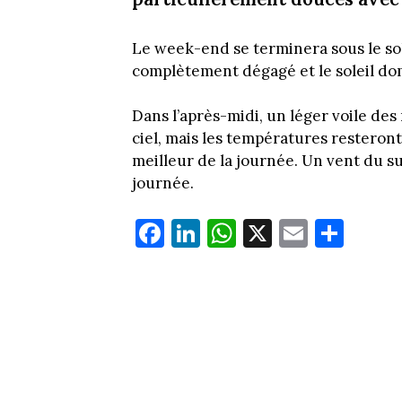
Le week-end se terminera sous le solei
complètement dégagé et le soleil do
Dans l’après-midi, un léger voile des
ciel, mais les températures restero
meilleur de la journée. Un vent du s
journée.
Fa
Li
W
X
E
Pa
ce
nk
ha
m
rt
bo
ed
ts
ail
ag
ok
In
Ap
er
p