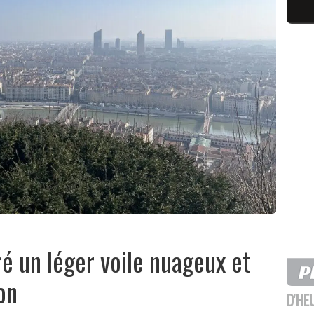
ré un léger voile nuageux et
yon
D'HE