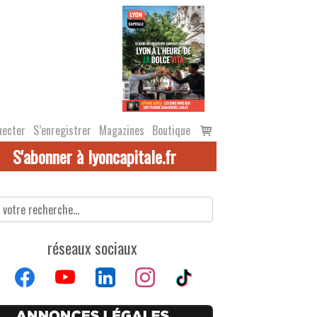
Voir
necter
S’enregistrer
Magazines
Boutique
le
S'abonner à lyoncapitale.fr
panier
réseaux sociaux