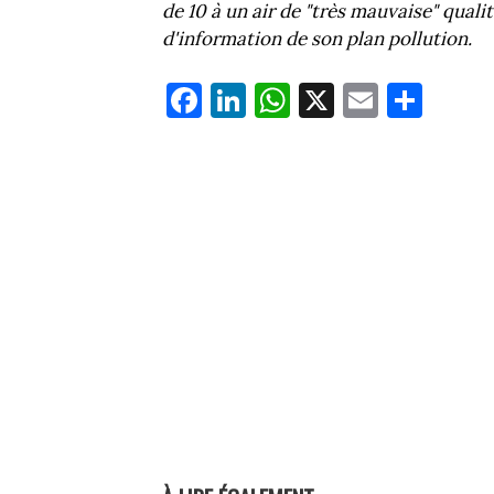
de 10 à un air de "très mauvaise" quali
d'information de son plan pollution.
Fa
Li
W
X
E
Pa
ce
nk
ha
m
rt
bo
ed
ts
ail
ag
ok
In
Ap
er
p