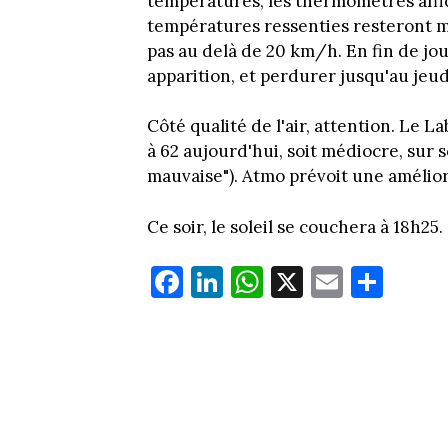
températures, les thermomètres affich
températures ressenties resteront ma
pas au delà de 20 km/h. En fin de jo
apparition, et perdurer jusqu'au jeud
Côté qualité de l'air, attention. Le
à 62 aujourd'hui, soit médiocre, sur s
mauvaise"). Atmo prévoit une amélio
Ce soir, le soleil se couchera à 18h25.
Fa
Li
W
X
E
Pa
ce
nk
ha
m
rt
bo
ed
ts
ail
ag
ok
In
Ap
er
p