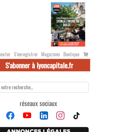
Voir
necter
S’enregistrer
Magazines
Boutique
le
S'abonner à lyoncapitale.fr
panier
réseaux sociaux