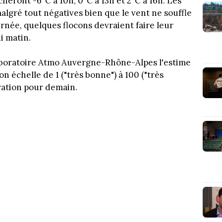
eront -6°C à 10h, 0°C à 13h et 2°C à 16h. Les
lgré tout négatives bien que le vent ne souffle
urnée, quelques flocons devraient faire leur
i matin.
 Laboratoire Atmo Auvergne-Rhône-Alpes l'estime
on échelle de 1 ("très bonne") à 100 ("très
ration pour demain.