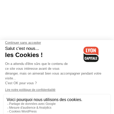
Contactez-nous
-
Mentions légales
-
CGV
-
Politique de
confidentialité
-
Gestion des cookies
-
Lyon Capitale TV
-
Archives
Lyon Capitale