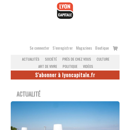
Accéder
au
contenu
Voir
Se connecter
S’enregistrer
Magazines
Boutique
le
ACTUALITÉS
SOCIÉTÉ
PRÈS DE CHEZ VOUS
CULTURE
panier
ART DE VIVRE
POLITIQUE
VIDÉOS
S'abonner à lyoncapitale.fr
ACTUALITÉ