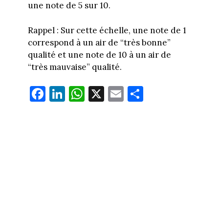
une note de 5 sur 10.
Rappel : Sur cette échelle, une note de 1
correspond à un air de “très bonne”
qualité et une note de 10 à un air de
“très mauvaise” qualité.
Fa
Li
W
X
E
Pa
ce
nk
ha
m
rt
bo
ed
ts
ail
ag
ok
In
Ap
er
p