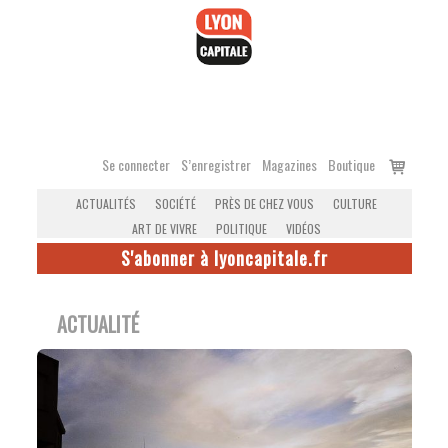
Accéder
au
contenu
Voir
Se connecter
S’enregistrer
Magazines
Boutique
le
ACTUALITÉS
SOCIÉTÉ
PRÈS DE CHEZ VOUS
CULTURE
panier
ART DE VIVRE
POLITIQUE
VIDÉOS
S'abonner à lyoncapitale.fr
ACTUALITÉ