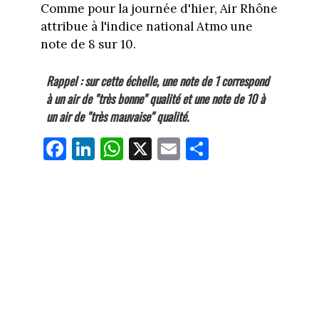
Comme pour la journée d'hier, Air Rhône
attribue à l'indice national Atmo une
note de 8 sur 10.
Rappel : sur cette échelle, une note de 1 correspond
à un air de "très bonne" qualité et une note de 10 à
un air de "très mauvaise" qualité.
Fa
Li
W
X
E
Pa
ce
nk
ha
m
rt
bo
ed
ts
ail
ag
ok
In
Ap
er
p