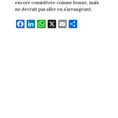
encore considérée comme bonne, mais
ne devrait pas aller en s’arrangeant.
Fa
Li
W
X
E
Pa
ce
nk
ha
m
rt
bo
ed
ts
ail
ag
ok
In
Ap
er
p