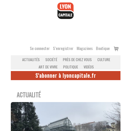
Accéder
au
contenu
Voir
Se connecter
S’enregistrer
Magazines
Boutique
le
ACTUALITÉS
SOCIÉTÉ
PRÈS DE CHEZ VOUS
CULTURE
panier
ART DE VIVRE
POLITIQUE
VIDÉOS
S'abonner à lyoncapitale.fr
ACTUALITÉ