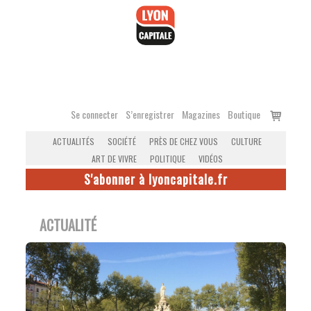
Accéder
au
contenu
Voir
Se connecter
S’enregistrer
Magazines
Boutique
le
ACTUALITÉS
SOCIÉTÉ
PRÈS DE CHEZ VOUS
CULTURE
panier
ART DE VIVRE
POLITIQUE
VIDÉOS
S'abonner à lyoncapitale.fr
ACTUALITÉ