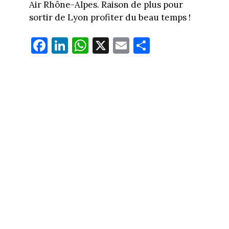
Air Rhône-Alpes. Raison de plus pour
sortir de Lyon profiter du beau temps !
Fa
Li
W
X
E
Pa
ce
nk
ha
m
rt
bo
ed
ts
ail
ag
ok
In
Ap
er
p