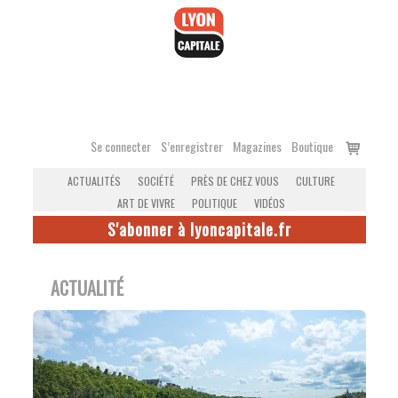
Accéder
au
contenu
Voir
Se connecter
S’enregistrer
Magazines
Boutique
le
ACTUALITÉS
SOCIÉTÉ
PRÈS DE CHEZ VOUS
CULTURE
panier
ART DE VIVRE
POLITIQUE
VIDÉOS
S'abonner à lyoncapitale.fr
ACTUALITÉ