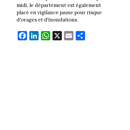
midi, le département est également
placé en vigilance jaune pour risque
d'orages et d'inondations.
Fa
Li
W
X
E
Pa
ce
nk
ha
m
rt
bo
ed
ts
ail
ag
ok
In
Ap
er
p