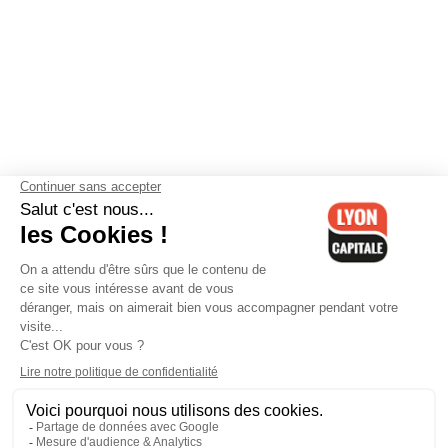
Contactez-nous
-
Mentions légales
-
CGV
-
Politique de
confidentialité
-
Gestion des cookies
-
Lyon Capitale TV
-
Archives