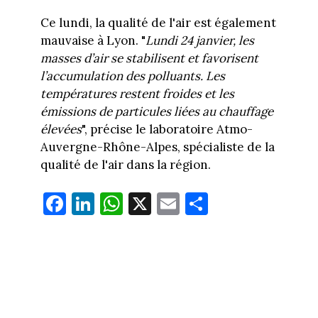
Ce lundi, la qualité de l'air est également
mauvaise à Lyon. "
Lundi 24 janvier, les
masses d’air se stabilisent et favorisent
l’accumulation des polluants. Les
températures restent froides et les
émissions de particules liées au chauffage
élevées
", précise le laboratoire Atmo-
Auvergne-Rhône-Alpes, spécialiste de la
qualité de l'air dans la région.
Fa
Li
W
X
E
Pa
ce
nk
ha
m
rt
bo
ed
ts
ail
ag
ok
In
Ap
er
p