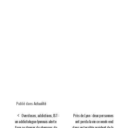
Publié dans
Actualité
Overdoses, addictions, IST :
Près de Lyon : deux personnes
un addictologue lyonnais alerte
ont perdu la vie ce week-end
face au danger du chemsex, du
dans un terrible accident de la