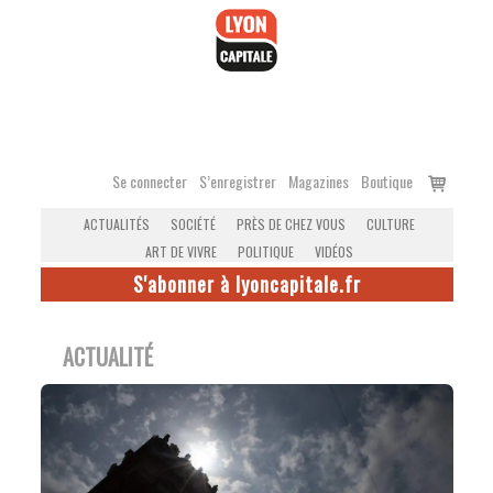
Accéder
au
contenu
Voir
Se connecter
S’enregistrer
Magazines
Boutique
le
ACTUALITÉS
SOCIÉTÉ
PRÈS DE CHEZ VOUS
CULTURE
panier
ART DE VIVRE
POLITIQUE
VIDÉOS
S'abonner à lyoncapitale.fr
ACTUALITÉ