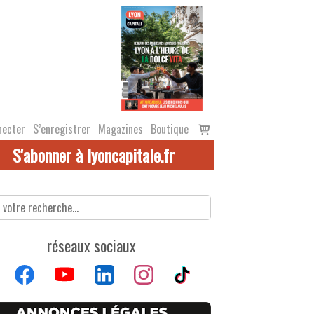
Voir
necter
S’enregistrer
Magazines
Boutique
le
S'abonner à lyoncapitale.fr
panier
réseaux sociaux