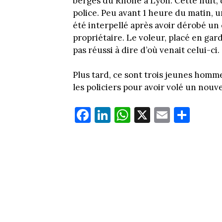
berges du Rhône à Lyon. Cette nuit, 
police. Peu avant 1 heure du matin, un
été interpellé après avoir dérobé un 
propriétaire. Le voleur, placé en gard
pas réussi à dire d’où venait celui-ci.
Plus tard, ce sont trois jeunes hommes
les policiers pour avoir volé un nouv
Fa
Li
W
X
E
Pa
ce
nk
ha
m
rt
bo
ed
ts
ail
ag
ok
In
Ap
er
p