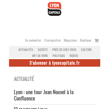
Accéder
au
contenu
Voir
Se connecter
S’enregistrer
Magazines
Boutique
le
ACTUALITÉS
SOCIÉTÉ
PRÈS DE CHEZ VOUS
CULTURE
panier
ART DE VIVRE
POLITIQUE
VIDÉOS
S'abonner à lyoncapitale.fr
ACTUALITÉ
Lyon : une tour Jean Nouvel à la
Confluence