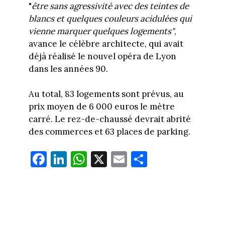
"
être sans agressivité avec des teintes de
blancs et quelques couleurs acidulées qui
vienne marquer quelques logements"
,
avance le célèbre architecte, qui avait
déjà réalisé le nouvel opéra de Lyon
dans les années 90.
Au total, 83 logements sont prévus, au
prix moyen de 6 000 euros le mètre
carré. Le rez-de-chaussé devrait abrité
des commerces et 63 places de parking.
Fa
Li
W
X
E
Pa
ce
nk
ha
m
rt
bo
ed
ts
ail
ag
ok
In
Ap
er
p