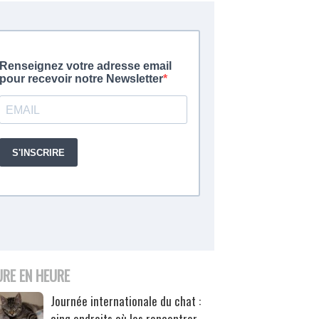
URE EN HEURE
Journée internationale du chat :
cinq endroits où les rencontrer