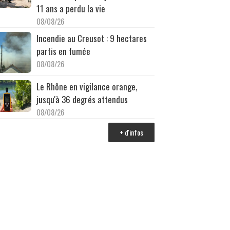
11 ans a perdu la vie
08/08/26
Incendie au Creusot : 9 hectares
partis en fumée
08/08/26
Le Rhône en vigilance orange,
jusqu'à 36 degrés attendus
08/08/26
+ d'infos