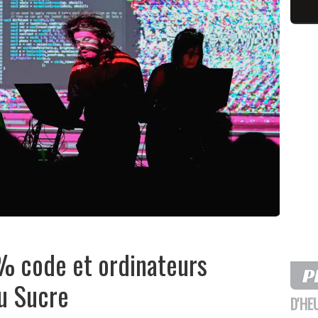
 % code et ordinateurs
u Sucre
D'HE