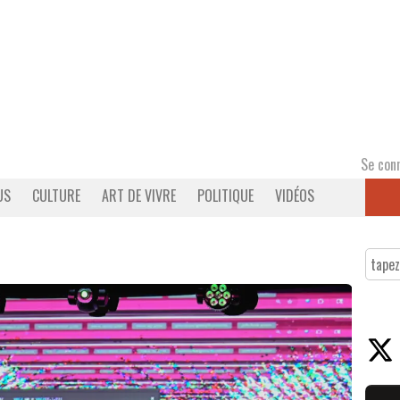
Se con
US
CULTURE
ART DE VIVRE
POLITIQUE
VIDÉOS