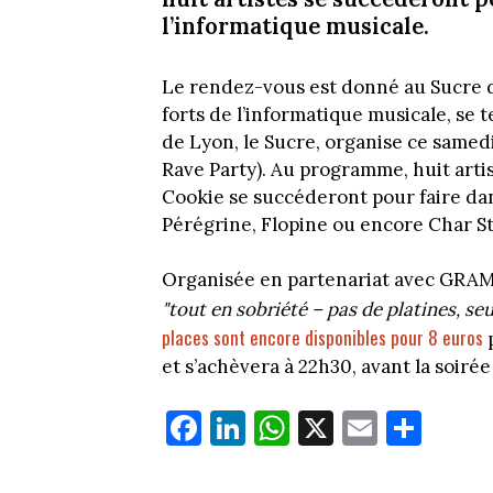
l’informatique musicale.
Le rendez-vous est donné au Sucre d
forts de l’informatique musicale, se
de Lyon, le Sucre, organise ce samed
Rave Party). Au programme, huit artis
Cookie se succéderont pour faire da
Pérégrine, Flopine ou encore Char St
Organisée en partenariat avec GRAM
"tout en sobriété – pas de platines, s
places sont encore disponibles pour 8 euros
p
et s’achèvera à 22h30, avant la soirée
Fa
Li
W
X
E
Pa
ce
nk
ha
m
rt