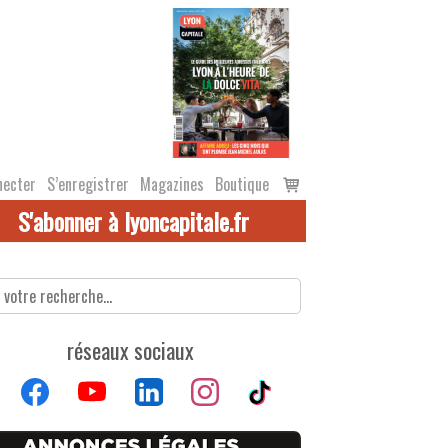
Voir
necter
S’enregistrer
Magazines
Boutique
le
S'abonner à lyoncapitale.fr
panier
réseaux sociaux