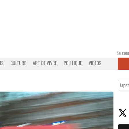
Se con
US
CULTURE
ART DE VIVRE
POLITIQUE
VIDÉOS