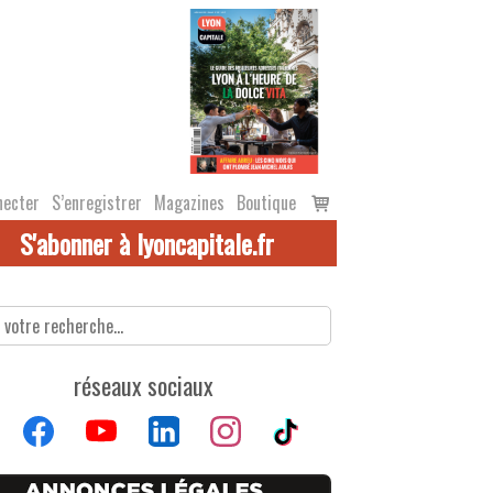
Voir
necter
S’enregistrer
Magazines
Boutique
le
S'abonner à lyoncapitale.fr
panier
réseaux sociaux