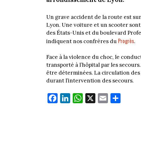
Un grave accident de la route est su
Lyon. Une voiture et un scooter sont
des États-Unis et du boulevard Prof
Progrès
indiquent nos confrères du
.
Face à la violence du choc, le conduc
transporté à l’hôpital par les secou
être déterminées. La circulation des
durant l’intervention des secours.
Fa
Li
W
X
E
Pa
ce
nk
ha
m
rt
bo
ed
ts
ail
ag
ok
In
Ap
er
p