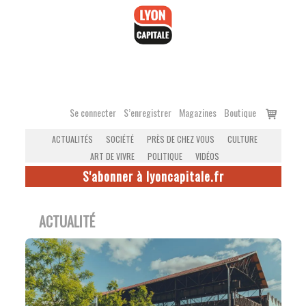
Accéder
au
contenu
Voir
Se connecter
S’enregistrer
Magazines
Boutique
le
ACTUALITÉS
SOCIÉTÉ
PRÈS DE CHEZ VOUS
CULTURE
panier
ART DE VIVRE
POLITIQUE
VIDÉOS
S'abonner à lyoncapitale.fr
ACTUALITÉ