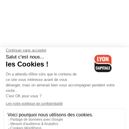
Contactez-nous
-
Mentions légales
-
CGV
-
Politique de
confidentialité
-
Gestion des cookies
-
Lyon Capitale TV
-
Archives