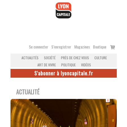
Accéder
au
contenu
Voir
Se connecter
S’enregistrer
Magazines
Boutique
le
ACTUALITÉS
SOCIÉTÉ
PRÈS DE CHEZ VOUS
CULTURE
panier
ART DE VIVRE
POLITIQUE
VIDÉOS
S'abonner à lyoncapitale.fr
ACTUALITÉ