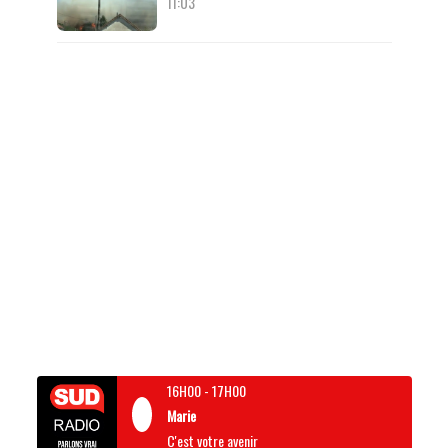
11:03
16H00
-
17H00
Marie
C'est votre avenir