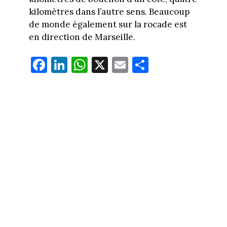
kilomètres dans l’autre sens. Beaucoup
de monde également sur la rocade est
en direction de Marseille.
Fa
Li
W
X
E
Pa
ce
nk
ha
m
rt
bo
ed
ts
ail
ag
ok
In
Ap
er
p