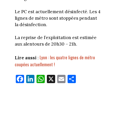
Le PC est actuellement désinfecté. Les 4
lignes de métro sont stoppées pendant
la désinfection.
La reprise de l’exploitation est estimée
aux alentours de 20h30 – 21h.
Lyon : les quatre lignes de métro
Lire aussi
:
coupées actuellement !
Fa
Li
W
X
E
Pa
ce
nk
ha
m
rt
bo
ed
ts
ail
ag
ok
In
Ap
er
p