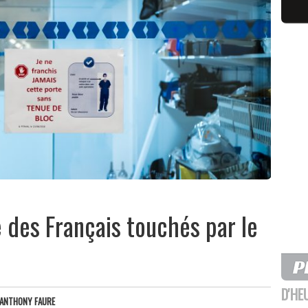
é des Français touchés par le
D'HE
ANTHONY FAURE