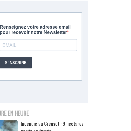
URE EN HEURE
Incendie au Creusot : 9 hectares
partis en fumée