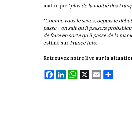
matin que "
plus de la moitié des Franç
"
Comme vous le savez, depuis le début,
passe - on sait qu'il passera probablem
de faire en sorte qu'il passe de la man
estimé sur
France Info
.
Retrouvez notre live sur la situatio
Fa
Li
W
X
E
Pa
ce
nk
ha
m
rt
bo
ed
ts
ail
ag
ok
In
Ap
er
p