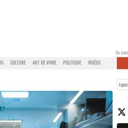
Se con
US
CULTURE
ART DE VIVRE
POLITIQUE
VIDÉOS