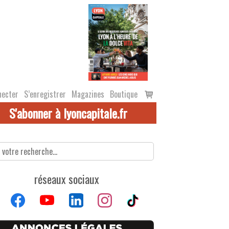
Voir
necter
S’enregistrer
Magazines
Boutique
le
S'abonner à lyoncapitale.fr
panier
réseaux sociaux