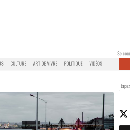
Se con
US
CULTURE
ART DE VIVRE
POLITIQUE
VIDÉOS