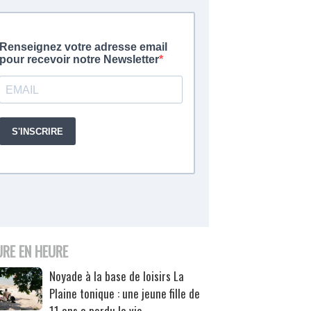
URE EN HEURE
Noyade à la base de loisirs La
Plaine tonique : une jeune fille de
11 ans a perdu la vie