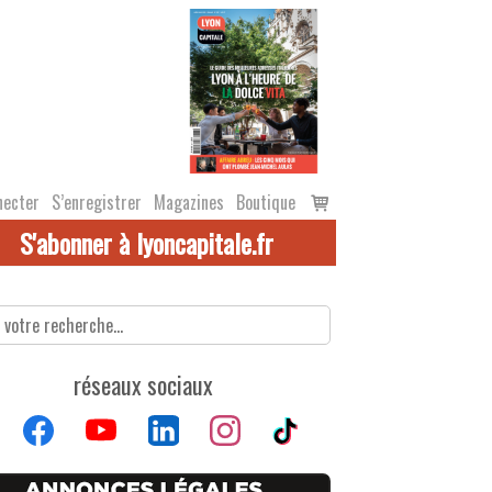
Voir
necter
S’enregistrer
Magazines
Boutique
le
S'abonner à lyoncapitale.fr
panier
réseaux sociaux