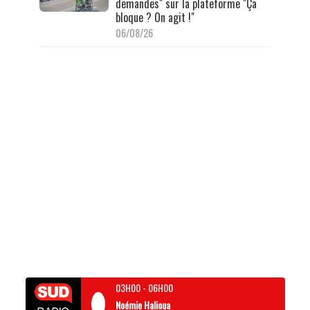
demandes" sur la plateforme "Ça
bloque ? On agit !"
06/08/26
03H00
-
06H00
Noémie Halioua