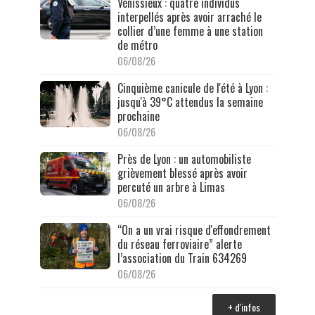
Vénissieux : quatre individus
interpellés après avoir arraché le
collier d’une femme à une station
de métro
06/08/26
Cinquième canicule de l'été à Lyon :
jusqu'à 39°C attendus la semaine
prochaine
06/08/26
Près de Lyon : un automobiliste
grièvement blessé après avoir
percuté un arbre à Limas
06/08/26
“On a un vrai risque d'effondrement
du réseau ferroviaire” alerte
l’association du Train 634269
06/08/26
+ d'infos