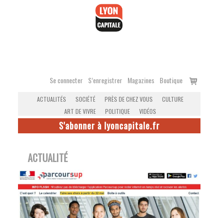
Accéder
au
contenu
Voir
Se connecter
S’enregistrer
Magazines
Boutique
le
ACTUALITÉS
SOCIÉTÉ
PRÈS DE CHEZ VOUS
CULTURE
panier
ART DE VIVRE
POLITIQUE
VIDÉOS
S'abonner à lyoncapitale.fr
ACTUALITÉ