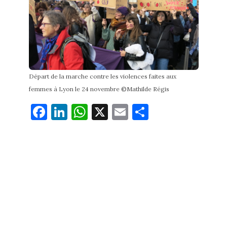
Départ de la marche contre les violences faites aux
femmes à Lyon le 24 novembre ©Mathilde Régis
Fa
Li
W
X
E
Pa
ce
nk
ha
m
rt
bo
ed
ts
ail
ag
ok
In
Ap
er
p