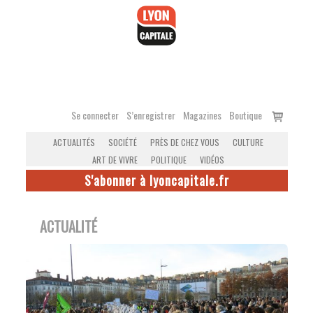
Accéder
au
contenu
Voir
Se connecter
S’enregistrer
Magazines
Boutique
le
ACTUALITÉS
SOCIÉTÉ
PRÈS DE CHEZ VOUS
CULTURE
panier
ART DE VIVRE
POLITIQUE
VIDÉOS
S'abonner à lyoncapitale.fr
ACTUALITÉ