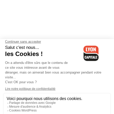
Contactez-nous
-
Mentions légales
-
CGV
-
Politique de
confidentialité
-
Gestion des cookies
-
Lyon Capitale TV
-
Archives
Lyon Capitale