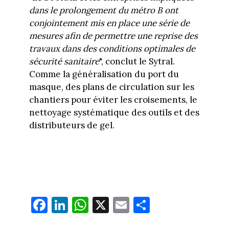
dans le prolongement du métro B ont
conjointement mis en place une série de
mesures afin de permettre une reprise des
travaux dans des conditions optimales de
sécurité sanitaire
", conclut le Sytral.
Comme la généralisation du port du
masque, des plans de circulation sur les
chantiers pour éviter les croisements, le
nettoyage systématique des outils et des
distributeurs de gel.
Fa
Li
W
X
E
Pa
ce
nk
ha
m
rt