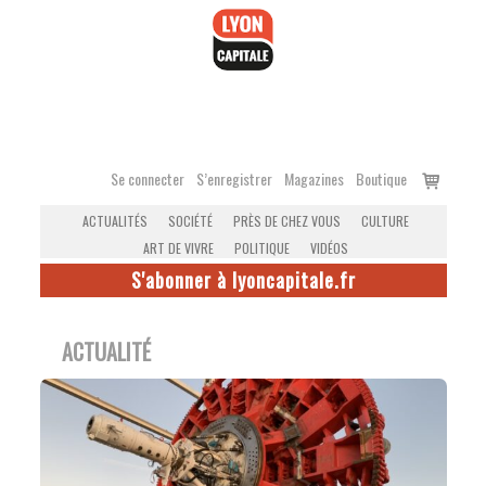
Accéder
au
contenu
Voir
Se connecter
S’enregistrer
Magazines
Boutique
le
ACTUALITÉS
SOCIÉTÉ
PRÈS DE CHEZ VOUS
CULTURE
panier
ART DE VIVRE
POLITIQUE
VIDÉOS
S'abonner à lyoncapitale.fr
ACTUALITÉ