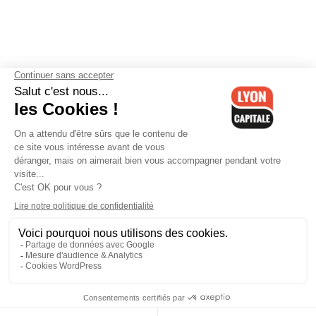
Contactez-nous
-
Mentions légales
-
CGV
-
Politique de
confidentialité
-
Gestion des cookies
-
Lyon Capitale TV
-
Archives
Lyon Capitale
Lyon Capitale - 51 avenue Maréchal Foch - CS 40091 - 69456 Lyon
Cedex 06