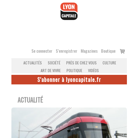
Accéder
au
contenu
Voir
Se connecter
S’enregistrer
Magazines
Boutique
le
ACTUALITÉS
SOCIÉTÉ
PRÈS DE CHEZ VOUS
CULTURE
panier
ART DE VIVRE
POLITIQUE
VIDÉOS
S'abonner à lyoncapitale.fr
ACTUALITÉ