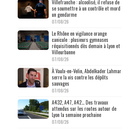
Villefranche : alcoolisé, il refuse de
se soumettre à un contrôle et mord
un gendarme
07/08/26
Le Rhône en vigilance orange
canicule : plusieurs gymnases
réquisitionnés dès demain à Lyon et
Villeurbanne
07/08/26
À Vaulx-en-Velin, Abdelkader Lahmar
serre la vis contre les dépôts
sauvages
07/08/26
A432, A47, A42… Des travaux
attendus sur les routes autour de
Lyon la semaine prochaine
07/08/26