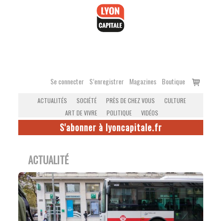
Accéder
au
contenu
Voir
Se connecter
S’enregistrer
Magazines
Boutique
le
ACTUALITÉS
SOCIÉTÉ
PRÈS DE CHEZ VOUS
CULTURE
panier
ART DE VIVRE
POLITIQUE
VIDÉOS
S'abonner à lyoncapitale.fr
ACTUALITÉ