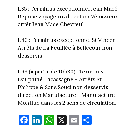
L35 : Terminus exceptionnel Jean Macé.
Reprise voyageurs direction Vénissieux
arrêt Jean Macé Chevreul
L40 : Terminus exceptionnel St Vincent -
Arrêts de La Feuillée à Bellecour non
desservis
L69 (à partir de 10h30) : Terminus
Dauphiné Lacassagne – Arrêts St
Philippe & Sans Souci non desservis
direction Manufacture + Manufacture
Montluc dans les 2 sens de circulation.
Fa
Li
W
X
E
Pa
ce
nk
ha
m
rt
bo
ed
ts
ail
ag