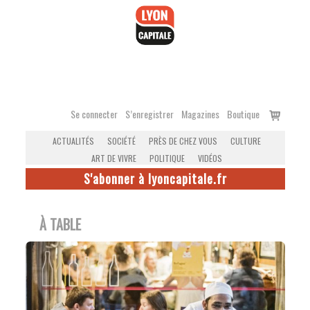
Accéder
au
contenu
Voir
Se connecter
S’enregistrer
Magazines
Boutique
le
ACTUALITÉS
SOCIÉTÉ
PRÈS DE CHEZ VOUS
CULTURE
panier
ART DE VIVRE
POLITIQUE
VIDÉOS
S'abonner à lyoncapitale.fr
À TABLE