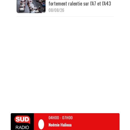
fortement ralentie sur l'A7 et l'A43
08/08/26
04H00
-
07H00
Noémie Halioua