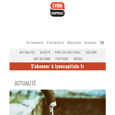
Accéder
au
contenu
Voir
Se connecter
S’enregistrer
Magazines
Boutique
le
ACTUALITÉS
SOCIÉTÉ
PRÈS DE CHEZ VOUS
CULTURE
panier
ART DE VIVRE
POLITIQUE
VIDÉOS
S'abonner à lyoncapitale.fr
ACTUALITÉ