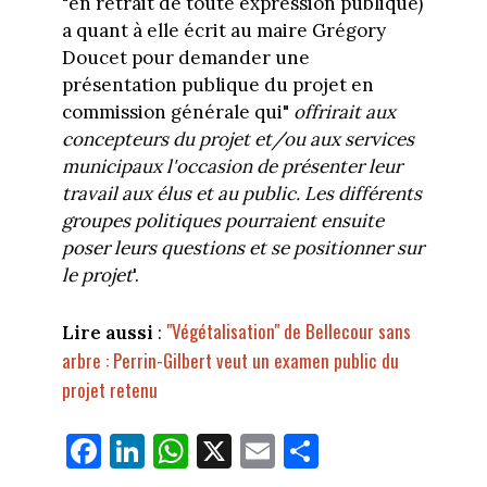
"en retrait de toute expression publique)
a quant à elle écrit au maire Grégory
Doucet pour demander une
présentation publique du projet en
commission générale qui"
offrirait aux
concepteurs du projet et/ou aux services
municipaux l'occasion de présenter leur
travail aux élus et au public. Les différents
groupes politiques pourraient ensuite
poser leurs questions et se positionner sur
le projet
'.
"Végétalisation" de Bellecour sans
Lire aussi
:
arbre : Perrin-Gilbert veut un examen public du
projet retenu
Fa
Li
W
X
E
Pa
ce
nk
ha
m
rt