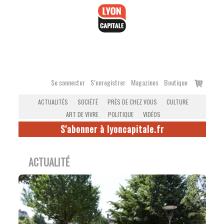
Accéder
au
contenu
Voir
Se connecter
S’enregistrer
Magazines
Boutique
le
ACTUALITÉS
SOCIÉTÉ
PRÈS DE CHEZ VOUS
CULTURE
panier
ART DE VIVRE
POLITIQUE
VIDÉOS
S'abonner à lyoncapitale.fr
ACTUALITÉ