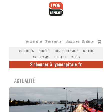
Accéder
au
contenu
Voir
Se connecter
S’enregistrer
Magazines
Boutique
le
ACTUALITÉS
SOCIÉTÉ
PRÈS DE CHEZ VOUS
CULTURE
panier
ART DE VIVRE
POLITIQUE
VIDÉOS
S'abonner à lyoncapitale.fr
ACTUALITÉ