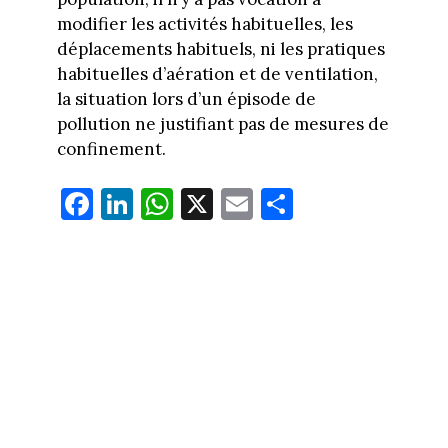
modifier les activités habituelles, les
déplacements habituels, ni les pratiques
habituelles d’aération et de ventilation,
la situation lors d’un épisode de
pollution ne justifiant pas de mesures de
confinement.
Fa
Li
W
X
E
Pa
ce
nk
ha
m
rt
bo
ed
ts
ail
ag
ok
In
Ap
er
p