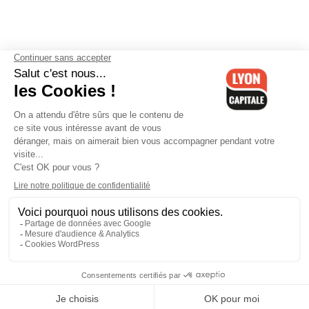
Contactez-nous
-
Mentions légales
-
CGV
-
Politique de
confidentialité
-
Gestion des cookies
-
Lyon Capitale TV
-
Archives
Lyon Capitale
Lyon Capitale - 51 avenue Maréchal Foch - CS 40091 - 69456 Lyon
Cedex 06