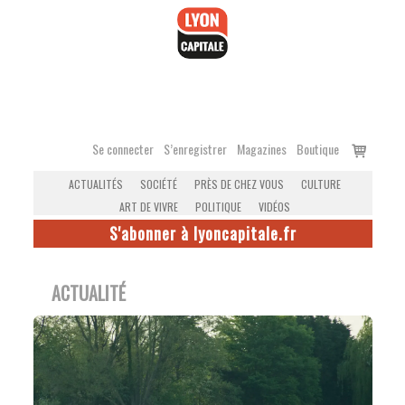
Accéder
au
contenu
Voir
Se connecter
S’enregistrer
Magazines
Boutique
le
ACTUALITÉS
SOCIÉTÉ
PRÈS DE CHEZ VOUS
CULTURE
panier
ART DE VIVRE
POLITIQUE
VIDÉOS
S'abonner à lyoncapitale.fr
ACTUALITÉ