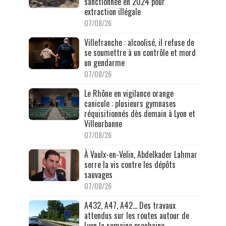
sanctionnée en 2024 pour
extraction illégale
07/08/26
Villefranche : alcoolisé, il refuse de
se soumettre à un contrôle et mord
un gendarme
07/08/26
Le Rhône en vigilance orange
canicule : plusieurs gymnases
réquisitionnés dès demain à Lyon et
Villeurbanne
07/08/26
À Vaulx-en-Velin, Abdelkader Lahmar
serre la vis contre les dépôts
sauvages
07/08/26
A432, A47, A42… Des travaux
attendus sur les routes autour de
Lyon la semaine prochaine